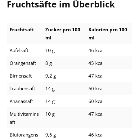
Fruchtsäfte im Überblick
Fruchtsaft
Zucker pro 100
Kalorien pro 100
ml
ml
Apfelsaft
10 g
46 kcal
Orangensaft
8 g
45 kcal
Birnensaft
9,2 g
47 kcal
Traubensaft
14 g
60 kcal
Ananassaft
14 g
60 kcal
Multivitamins
10 g
47 kcal
aft
Blutorangens
9,6 g
46 kcal