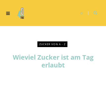
I
n
s
t
a
g
r
a
m
ZUCKER VON A - Z
Wieviel Zucker ist am Tag
erlaubt