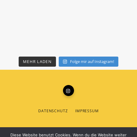
MEHR LADEN
Folge mir auf Instagram!
DATENSCHUTZ
IMPRESSUM
© 2019 THEMESPHERE. DESIGNED BY
THEMESPHERE
.
Diese Website benutzt Cookies. Wenn du die Website weiter