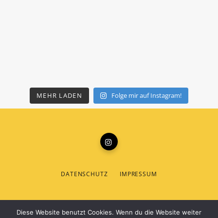
MEHR LADEN
Folge mir auf Instagram!
DATENSCHUTZ
IMPRESSUM
© 2019 THEMESPHERE. DESIGNED BY
THEMESPHERE
.
Diese Website benutzt Cookies. Wenn du die Website weiter