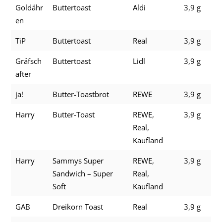
Goldähr
Buttertoast
Aldi
3,9 g
en
TiP
Buttertoast
Real
3,9 g
Gräfsch
Buttertoast
Lidl
3,9 g
after
ja!
Butter-Toastbrot
REWE
3,9 g
Harry
Butter-Toast
REWE,
3,9 g
Real,
Kaufland
Harry
Sammys Super
REWE,
3,9 g
Sandwich – Super
Real,
Soft
Kaufland
GAB
Dreikorn Toast
Real
3,9 g