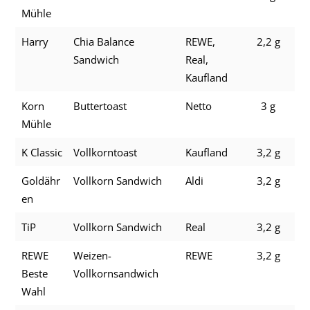
Mühle
Harry
Chia Balance
REWE,
2,2 g
Sandwich
Real,
Kaufland
Korn
Buttertoast
Netto
3 g
Mühle
K Classic
Vollkorntoast
Kaufland
3,2 g
Goldähr
Vollkorn Sandwich
Aldi
3,2 g
en
TiP
Vollkorn Sandwich
Real
3,2 g
REWE
Weizen-
REWE
3,2 g
Beste
Vollkornsandwich
Wahl