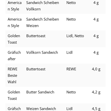
America
Sandwich Scheiben
Netto
4 g
n Style
Vollkorn
America
Sandwich Scheiben
Netto
4 g
n Style
Weizen
Golden
Buttertoast
Lidl, Netto
4 g
Toast
Gräfsch
Vollkorn Sandwich
Lidl
4 g
after
REWE
Buttertoast
REWE
4,0 g
Beste
Wahl
Golden
Butter Sandwich
Netto
4,2 g
Toast
Gräfsch
Weizen Sandwich
Lidl
4,5 g