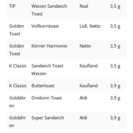
TiP
Weizen Sandwich
Real
3,5 g
Toast
Golden
Vollkorntoast
Lidl, Netto
3,5 g
Toast
Golden
Körner Harmonie
Netto
3,5 g
Toast
K Classic
Sandwich Toast
Kaufland
3,5 g
Weizen
K Classic
Buttertoast
Kaufland
3,9 g
Goldähr
Dreikorn Toast
Aldi
3,9 g
en
Goldähr
Super Sandwich
Aldi
3,9 g
en