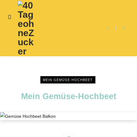
I
n
s
t
a
g
r
a
m
MEIN GEMÜSE-HOCHBEET
Mein Gemüse-Hochbeet